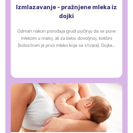
Izmlazavanje - pražnjene mleka iz
dojki
Odmah nakon porođaja grudi počinju da se pune
mlekom u maloj, ali za bebu dovoljnoj, količini
(kolostrum je prvo mleko koje se stvara). Dojke...