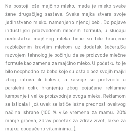
Ne postoji loše majčino mleko, mada je mleko svake
žene drugačijeg sastava. Svaka majka stvara svoje
jedinstveno mleko, namenjeno njenoj bebi. Do pojave
industrijski proizvedenih mlečnih formula, u slučaju
nedostatka majčinog mleka bebe su bile hranjene
razblaženim kravljim mlekom uz dodatak šećera.Sa
razvojem tehnologije počinju da se proizvode mlečne
formule kao zamena za majčino mleko. U početku to je
bilo neophodno za bebe koje su ostale bez svojih majki
zbog ratova ili bolesti, a kasnije se pretvorilo u
paralelni oblik hranjenja zbog pojačane reklamne
kampanje i velike proizvodnje ovoga mleka. Reklamom
se isticala i još uvek se ističe lažna prednost ovakvog
načina ishrane (100 % više vremena za mamu, 20%
manje grčeva, zdrav početak za zdrav život, lakše za
majke, obogaćeno vitaminima…).