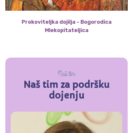
Prokoviteljka dojilja - Bogorodica
Mlekopitateljica
Naš tim
Naš tim za podršku
dojenju