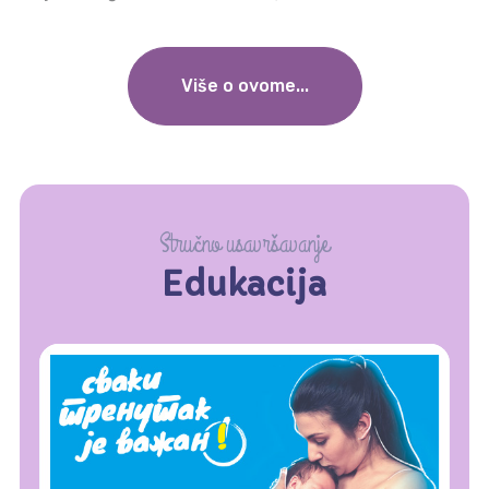
Više o ovome...
Stručno usavršavanje
Edukacija