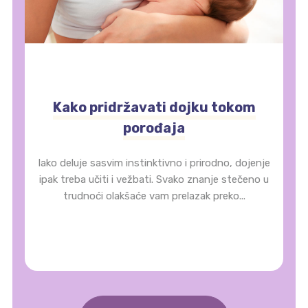
Kako pridržavati dojku tokom
porođaja
Iako deluje sasvim instinktivno i prirodno, dojenje
ipak treba učiti i vežbati. Svako znanje stečeno u
trudnoći olakšaće vam prelazak preko...