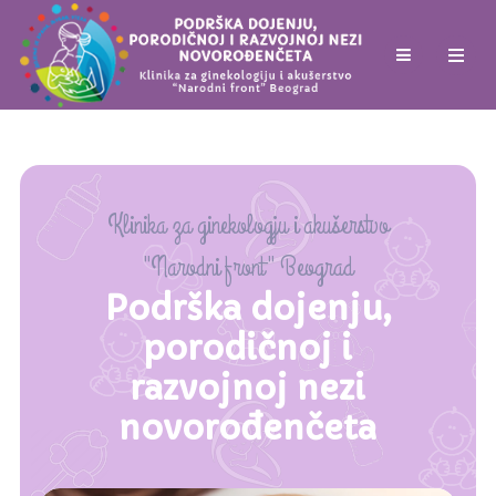
Klinika za ginekologju i akušerstvo
"Narodni front" Beograd
Podrška dojenju,
porodičnoj i
razvojnoj nezi
novorođenčeta