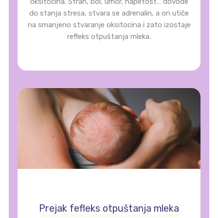
oksitocina. Strah, bol, umor, napetost… dovode
do stanja stresa, stvara se adrenalin, a on utiče
na smanjeno stvaranje oksitocina i zato izostaje
refleks otpuštanja mleka.
Prejak fefleks otpuštanja mleka