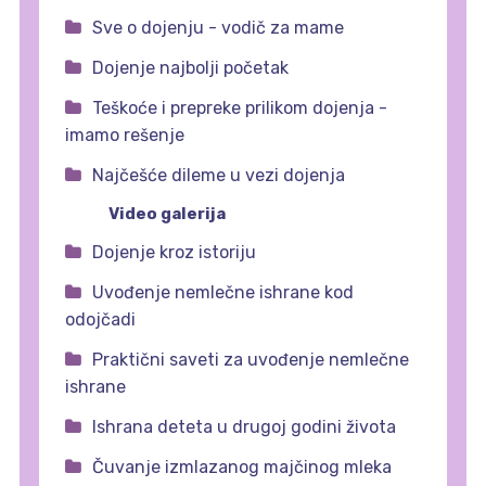
Sve o dojenju - vodič za mame
Dojenje najbolji početak
Teškoće i prepreke prilikom dojenja -
imamo rešenje
Najčešće dileme u vezi dojenja
Video galerija
Dojenje kroz istoriju
Uvođenje nemlečne ishrane kod
odojčadi
Praktični saveti za uvođenje nemlečne
ishrane
Ishrana deteta u drugoj godini života
Čuvanje izmlazanog majčinog mleka