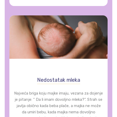
Nedostatak mleka
Najveća briga koju majke imaju, vezana za dojenje
je pitanje: “ Da li imam dovoljno mleka?“. Strah se
javlja obično kada beba plače, a majka ne može
da umiri bebu, kada majka nema dovoljno