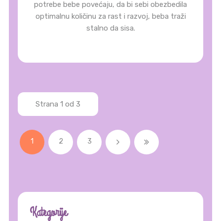
potrebe bebe povećaju, da bi sebi obezbedila
optimalnu količinu za rast i razvoj, beba traži
stalno da sisa.
Strana 1 od 3
1
2
3
Kategorije