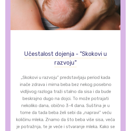
Učestalost dojenja - "Skokovi u
razvoju"
„Skokovi u razvoju“ predstavljaju period kada
inače zdrava i mirna beba bez nekog posebno
vidljivog razloga traži stalno da sisa i da bude
beskrajno dugo na dojci. To može potrajati
nekoliko dana, obično 3-4 dana. Suština je u
tome da tada beba želi sebi da „napravi“ veću
količinu mleka. Znamo da što beba više sisa, veća
je potražnja, te je veće i stvaranje mleka. Kako se