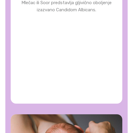
Mlečac ili Soor predstavlja gljivično oboljenje
izazvano Candidom Albicans.