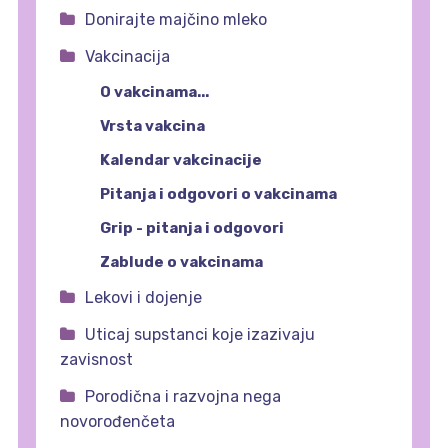
Donirajte majčino mleko
Vakcinacija
O vakcinama...
Vrsta vakcina
Kalendar vakcinacije
Pitanja i odgovori o vakcinama
Grip - pitanja i odgovori
Zablude o vakcinama
Lekovi i dojenje
Uticaj supstanci koje izazivaju
zavisnost
Porodična i razvojna nega
novorođenčeta