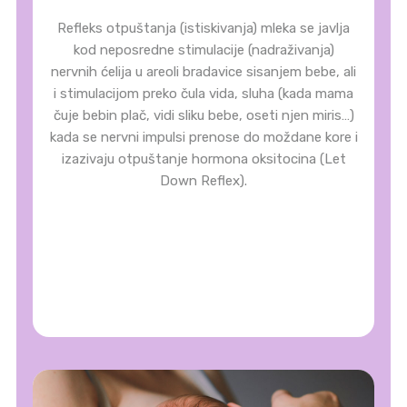
Refleks otpuštanja (istiskivanja) mleka se javlja
kod neposredne stimulacije (nadraživanja)
nervnih ćelija u areoli bradavice sisanjem bebe, ali
i stimulacijom preko čula vida, sluha (kada mama
čuje bebin plač, vidi sliku bebe, oseti njen miris…)
kada se nervni impulsi prenose do moždane kore i
izazivaju otpuštanje hormona oksitocina (Let
Down Reflex).