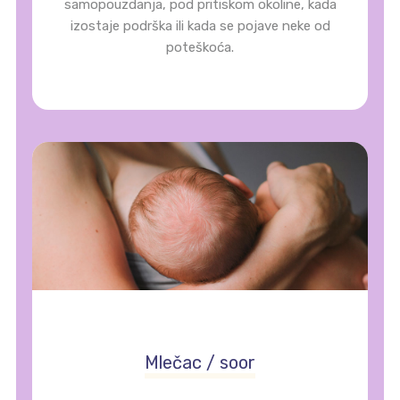
samopouzdanja, pod pritiskom okoline, kada
izostaje podrška ili kada se pojave neke od
poteškoća.
Mlečac / soor