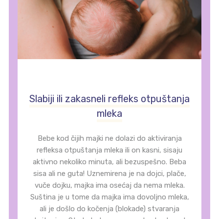
Slabiji ili zakasneli refleks otpuštanja
mleka
Bebe kod čijih majki ne dolazi do aktiviranja
refleksa otpuštanja mleka ili on kasni, sisaju
aktivno nekoliko minuta, ali bezuspešno. Beba
sisa ali ne guta! Uznemirena je na dojci, plače,
vuče dojku, majka ima osećaj da nema mleka.
Suština je u tome da majka ima dovoljno mleka,
ali je došlo do kočenja (blokade) stvaranja