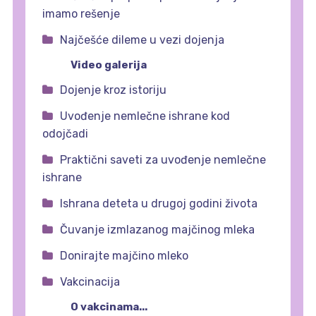
imamo rešenje
Najčešće dileme u vezi dojenja
Video galerija
Dojenje kroz istoriju
Uvođenje nemlečne ishrane kod
odojčadi
Praktični saveti za uvođenje nemlečne
ishrane
Ishrana deteta u drugoj godini života
Čuvanje izmlazanog majčinog mleka
Donirajte majčino mleko
Vakcinacija
O vakcinama...