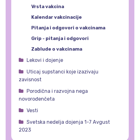
Vrsta vakcina
Kalendar vakcinacije
Pitanja i odgovori o vakcinama
Grip - pitanja i odgovori
Zablude o vakcinama
Lekovi i dojenje
Uticaj supstanci koje izazivaju
zavisnost
Porodična i razvojna nega
novorođenčeta
Vesti
Svetska nedelja dojenja 1-7 Avgust
2023