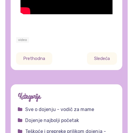
video
Prethodna
Sledeća
Kategorije
Sve o dojenju - vodič za mame
Dojenje najbolji početak
Teškoće i prepreke prilikom dojenja -