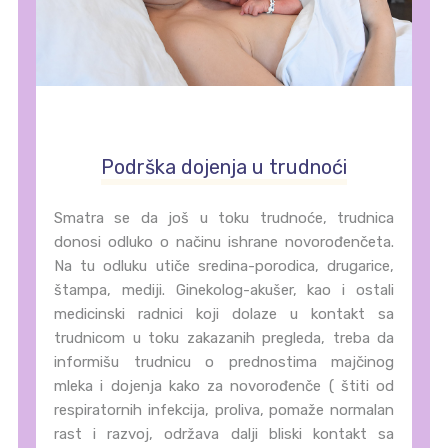
Podrška dojenja u trudnoći
Smatra se da još u toku trudnoće, trudnica
donosi odluko o načinu ishrane novorođenčeta.
Na tu odluku utiče sredina-porodica, drugarice,
štampa, mediji. Ginekolog-akušer, kao i ostali
medicinski radnici koji dolaze u kontakt sa
trudnicom u toku zakazanih pregleda, treba da
informišu trudnicu o prednostima majčinog
mleka i dojenja kako za novorođenče ( štiti od
respiratornih infekcija, proliva, pomaže normalan
rast i razvoj, održava dalji bliski kontakt sa