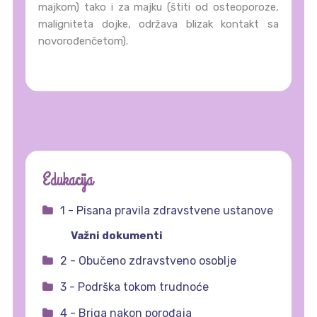
majkom) tako i za majku (štiti od osteoporoze,
maligniteta dojke, održava blizak kontakt sa
novorođenčetom).
Edukacija
1 - Pisana pravila zdravstvene ustanove
Važni dokumenti
2 - Obučeno zdravstveno osoblje
3 - Podrška tokom trudnoće
4 - Briga nakon porođaja