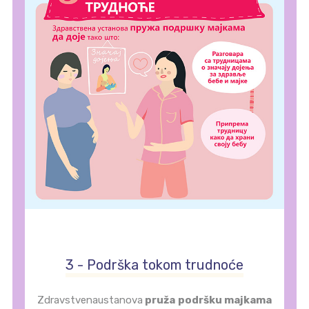
3 - Podrška tokom trudnoće
Zdravstvenaustanova
pruža podršku majkama