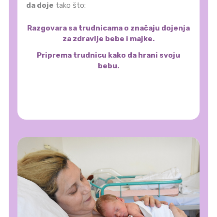
da doje
tako što:
Razgovara sa trudnicama o značaju dojenja
za zdravlje bebe i majke.
Priprema trudnicu kako da hrani svoju
bebu.