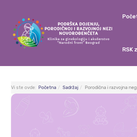
Poče
RSK z
Vi ste ovde:
Početna
Sadržaj
Porodična i razvojna ne