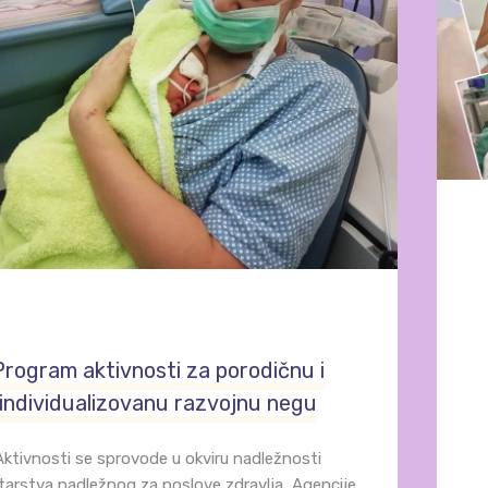
Program aktivnosti za porodičnu i
individualizovanu razvojnu negu
Aktivnosti se sprovode u okviru nadležnosti
tarstva nadležnog za poslove zdravlja, Agencije