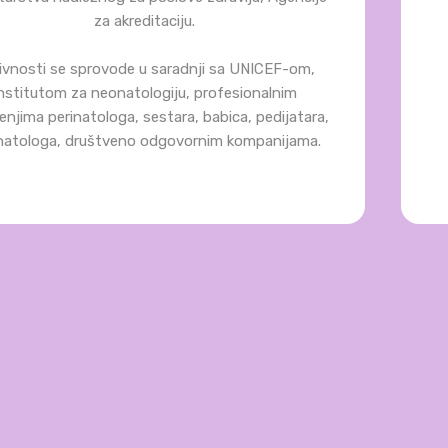
za akreditaciju.
ivnosti se sprovode u saradnji sa UNICEF-om,
nstitutom za neonatologiju, profesionalnim
enjima perinatologa, sestara, babica, pedijatara,
atologa, društveno odgovornim kompanijama.