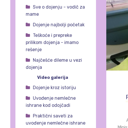
Sve o dojenju - vodič za
mame
Dojenje najbolji početak
Teškoće i prepreke
prilikom dojenja - imamo
rešenje
Najčešće dileme u vezi
dojenja
Video galerija
Dojenje kroz istoriju
Uvođenje nemlečne
ishrane kod odojčadi
Praktični saveti za
uvođenje nemlečne ishrane
Minis