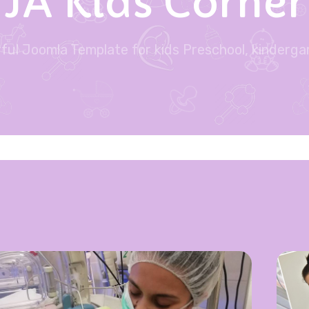
JA Kids Corner
rful Joomla Template for kids Preschool, kinderga