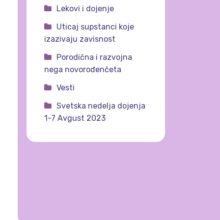
Lekovi i dojenje
Uticaj supstanci koje
izazivaju zavisnost
Porodična i razvojna
nega novorođenčeta
Vesti
Svetska nedelja dojenja
1-7 Avgust 2023