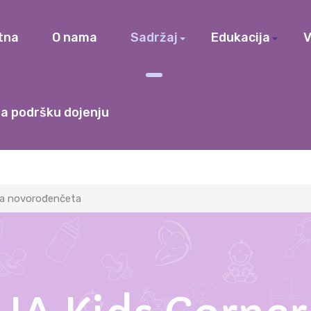
tna
O nama
Sadržaj
Edukacija
V
a podršku dojenju
ga novorođenčeta