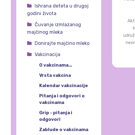
Ishrana deteta u drugoj
godini života
Akt
Čuvanje izmlazanog
I
majčinog mleka
udruž
neon
Donirajte majčino mleko
Vakcinacija
O vakcinama...
Vrsta vakcina
Kalendar vakcinacije
Pitanja i odgovori o
vakcinama
Grip - pitanja i
odgovori
Zablude o vakcinama