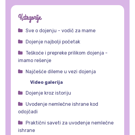
Kategorije
Sve o dojenju - vodič za mame
Dojenje najbolji početak
Teškoće i prepreke prilikom dojenja -
imamo rešenje
Najčešće dileme u vezi dojenja
Video galerija
Dojenje kroz istoriju
Uvođenje nemlečne ishrane kod
odojčadi
Praktični saveti za uvođenje nemlečne
ishrane