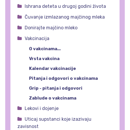
Ishrana deteta u drugoj godini života
Čuvanje izmlazanog majčinog mleka
Donirajte majčino mleko
Vakcinacija
O vakcinama...
Vrsta vakcina
Kalendar vakcinacije
Pitanja i odgovori o vakcinama
Grip - pitanja i odgovori
Zablude o vakcinama
Lekovi i dojenje
Uticaj supstanci koje izazivaju
zavisnost