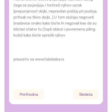
čega se pojavljuju i tretirati njihov uzrok
(prepunjenost dojki, nepravilan poližaj pri podoja,
pritisak na tkivo dojki…).U tom slučaju negovati
bradavice onako kako biste ih negovali kao da su
blisteri stalno tu (topli oblozi i povremeno piling
kože) kako biste sprečili njihov
preuzeto sa www.halobeba.rs
Prethodna
Sledeća