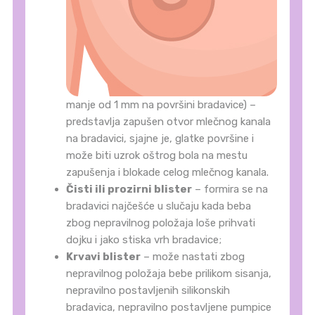
manje od 1 mm na površini bradavice) –
predstavlja zapušen otvor mlečnog kanala
na bradavici, sjajne je, glatke površine i
može biti uzrok oštrog bola na mestu
zapušenja i blokade celog mlečnog kanala.
Čisti ili prozirni blister
– formira se na
bradavici najčešće u slučaju kada beba
zbog nepravilnog položaja loše prihvati
dojku i jako stiska vrh bradavice;
Krvavi blister
– može nastati zbog
nepravilnog položaja bebe prilikom sisanja,
nepravilno postavljenih silikonskih
bradavica, nepravilno postavljene pumpice