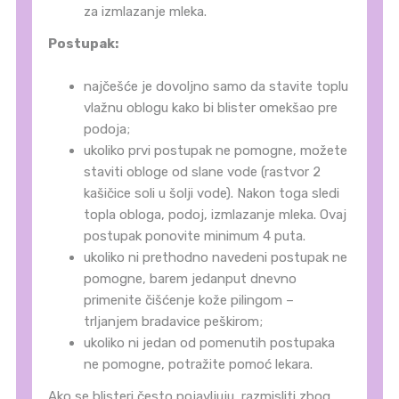
za izmlazanje mleka.
Postupak:
najčešće je dovoljno samo da stavite toplu
vlažnu oblogu kako bi blister omekšao pre
podoja;
ukoliko prvi postupak ne pomogne, možete
staviti obloge od slane vode (rastvor 2
kašičice soli u šolji vode). Nakon toga sledi
topla obloga, podoj, izmlazanje mleka. Ovaj
postupak ponovite minimum 4 puta.
ukoliko ni prethodno navedeni postupak ne
pomogne, barem jedanput dnevno
primenite čišćenje kože pilingom –
trljanjem bradavice peškirom;
ukoliko ni jedan od pomenutih postupaka
ne pomogne, potražite pomoć lekara.
Ako se blisteri često pojavljuju, razmisliti zbog