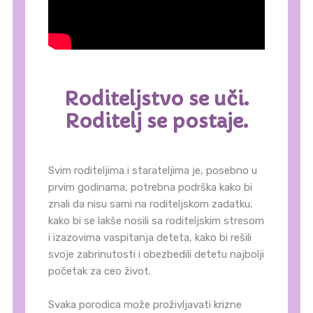
Roditeljstvo se uči.
Roditelj se postaje.
Svim roditeljima i starateljima je, posebno u
prvim godinama, potrebna podrška kako bi
znali da nisu sami na roditeljskom zadatku,
kako bi se lakše nosili sa roditeljskim stresom
i izazovima vaspitanja deteta, kako bi rešili
svoje zabrinutosti i obezbedili detetu najbolji
početak za ceo život.
Svaka porodica može proživljavati krizne