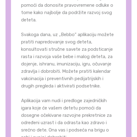
pomoći da donosite pravovremene odluke o
tome kako najbolje da podržite razvoj svog
deteta.
Svakoga dana, uz „Bebbo“ aplikaciju možete
pratiti napredovanje svog deteta,
konsultovati stručne savete za podsticanje
rasta i razvoja vaše bebe i malog deteta, za
dojenje, ishranu, imunizaciju, igru, očuvanje
zdravlja i dobrobiti. Možete pratiti kalendar
vakcinacija i preventivnih pedijatrijskih i
drugih pregleda i aktivirati podsetnike.
Aplikacija vam nudi i predloge zajedničkih
igara koje će vašem detetu pomoći da
dosegne očekivane razvojne prekretnice za
određeni uzrast i da odrasta kao zdravo i
srećno dete. Ona vas i podseća na brigu o