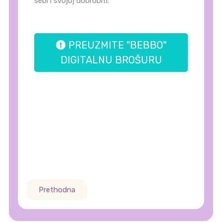
sebi i svojoj dobrobiti.
PREUZMITE "BEBBO"
DIGITALNU BROŠURU
Prethodna