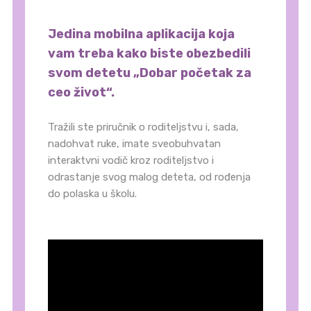
Jedina mobilna aplikacija koja
vam treba kako biste obezbedili
svom detetu „Dobar početak za
ceo život“.
Tražili ste priručnik o roditeljstvu i, sada,
nadohvat ruke, imate sveobuhvatan
interaktvni vodič kroz roditeljstvo i
odrastanje svog malog deteta, od rođenja
do polaska u školu.