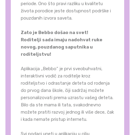
periode. Ono što pravi razliku u kvalitetu
života porodice jeste dostupnost podrške i
pouzdanih izvora saveta.
Zato je Bebbo došao na svet!
Roditelji sada imaju nadohvat ruke
novog, pouzdanog saputnika u
roditeljstvu!
Aplikacija „Bebbo“ je prvi sveobuhvatni,
interaktivni vodič za roditelje kroz
roditeljstvo i odrastanje deteta od rođenja
do prvog dana škole, čiji sadržaj možete
personalizovati prema uzrastu vašeg deteta.
Bilo da ste mama ili tata, svakodnevno
možete pratiti razvoj jednog ili više dece, čak
i kada nemate pristup internetu.
Svi podaci uneti u aplikaciju u cilju