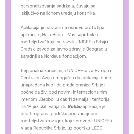
personalizovanja sadržaja, čuvaju se
isključivo na ličnom uređaju korisnika.
Aplikacija je nastala na osnovu prototipa
aplikacije „Halo Beba – Vaš saputnik u
roditeljstvu“ koju su razvili UNICEF u Srbiji i
Gradski zavod za javno zdravlje Beograd u
saradnji sa Nordeus fondacijom.
Regionalna kancelarija UNICEF-a za Evropu i
Centralnu Aziju omogućila da aplikacija bude
unapređena kao i da pređe granice Srbije i
počne da živi pod novim, internacionalnim
imenom „Bebbo“ u čak 11 zemalja i teritorija,
na 19 jezičkih varijanti.
Bebbo
aplikacija je
deo Programa podrške podsticajnom
roditeljstvu kroz igru, koji sprovode UNICEF i
Vlada Republike Srbije, uz podršku LEGO