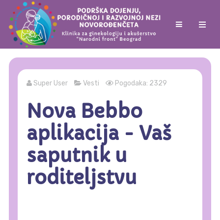
Super User
Vesti
Pogodaka: 2329
Nova Bebbo
aplikacija - Vaš
saputnik u
roditeljstvu