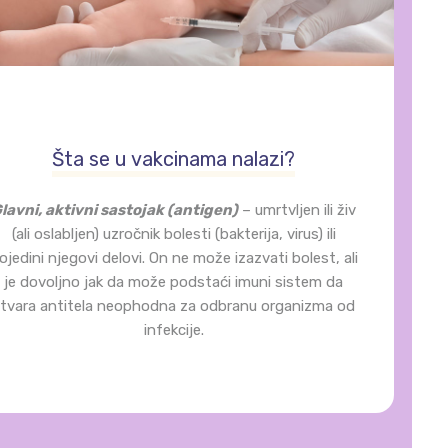
Šta se u vakcinama nalazi?
lavni, aktivni sastojak (antigen)
– umrtvljen ili živ
(ali oslabljen) uzročnik bolesti (bakterija, virus) ili
ojedini njegovi delovi. On ne može izazvati bolest, ali
je dovoljno jak da može podstaći imuni sistem da
tvara antitela neophodna za odbranu organizma od
infekcije.