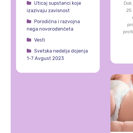
Uticaj supstanci koje
Dok 
25 
izazivaju zavisnost
Porodična i razvojna
pr
nega novorođenčeta
prot
Vesti
Svetska nedelja dojenja
1-7 Avgust 2023