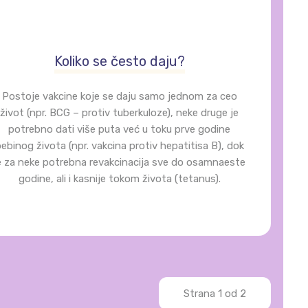
Koliko se često daju?
Postoje vakcine koje se daju samo jednom za ceo
život (npr. BCG – protiv tuberkuloze), neke druge je
potrebno dati više puta već u toku prve godine
ebinog života (npr. vakcina protiv hepatitisa B), dok
e za neke potrebna revakcinacija sve do osamnaeste
godine, ali i kasnije tokom života (tetanus).
Strana 1 od 2