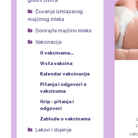
godini života
Čuvanje izmlazanog
majčinog mleka
Donirajte majčino mleko
Vakcinacija
O vakcinama...
Vrsta vakcina
Kalendar vakcinacije
Pitanja i odgovori o
vakcinama
Grip - pitanja i
odgovori
Zablude o vakcinama
I
F
Lekovi i dojenje
vakc