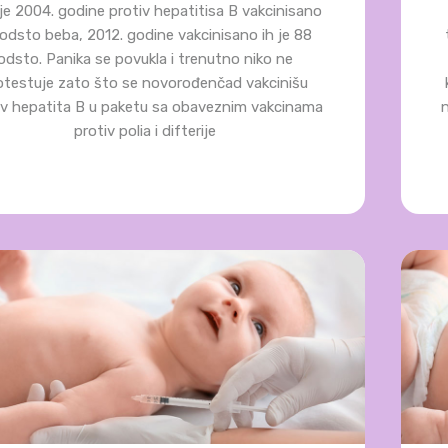
je 2004. godine protiv hepatitisa B vakcinisano
odsto beba, 2012. godine vakcinisano ih je 88
odsto. Panika se povukla i trenutno niko ne
otestuje zato što se novorođenčad vakcinišu
iv hepatita B u paketu sa obaveznim vakcinama
protiv polia i difterije