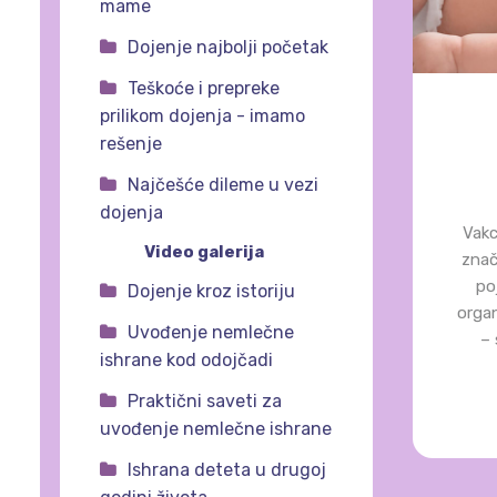
mame
Dojenje najbolji početak
Teškoće i prepreke
prilikom dojenja - imamo
rešenje
Najčešće dileme u vezi
dojenja
Vakc
Video galerija
znač
poj
Dojenje kroz istoriju
organ
Uvođenje nemlečne
– 
ishrane kod odojčadi
Praktični saveti za
uvođenje nemlečne ishrane
Ishrana deteta u drugoj