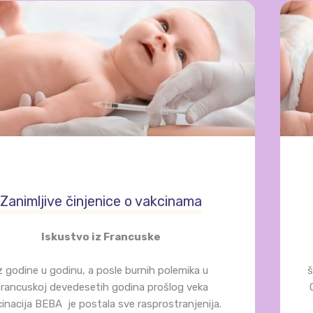
Zanimljive činjenice o vakcinama
Iskustvo iz Francuske
z godine u godinu, a posle burnih polemika u
š
rancuskoj devedesetih godina prošlog veka
inacija BEBA je postala sve rasprostranjenija.