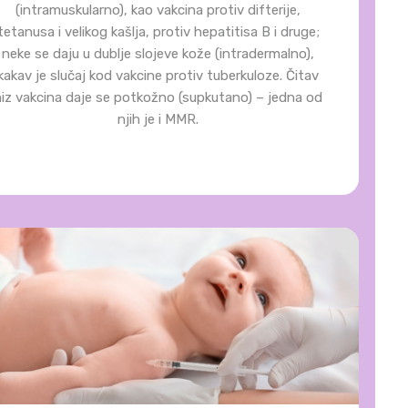
(intramuskularno), kao vakcina protiv difterije,
tetanusa i velikog kašlja, protiv hepatitisa B i druge;
neke se daju u dublje slojeve kože (intradermalno),
kakav je slučaj kod vakcine protiv tuberkuloze. Čitav
niz vakcina daje se potkožno (supkutano) – jedna od
njih je i MMR.