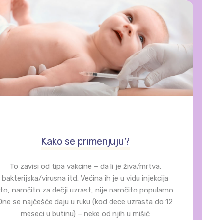
Kako se primenjuju?
To zavisi od tipa vakcine – da li je živa/mrtva,
bakterijska/virusna itd. Većina ih je u vidu injekcija
to, naročito za dečji uzrast, nije naročito popularno.
One se najčešće daju u ruku (kod dece uzrasta do 12
meseci u butinu) – neke od njih u mišić