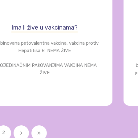
Ima li žive u vakcinama?
inovana petovalentna vakcina, vakcina protiv
Hepatitisa B NEMA ŽIVE
POJEDINAČNIM PAKOVANJIMA VAKCINA NEMA
b
ŽIVE
j
2