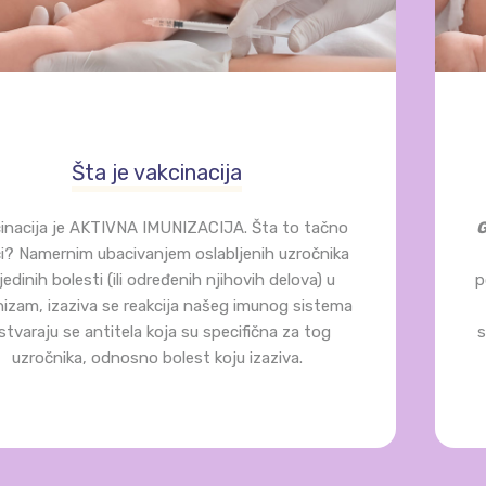
Šta je vakcinacija
inacija je AKTIVNA IMUNIZACIJA. Šta to tačno
G
i? Namernim ubacivanjem oslabljenih uzročnika
edinih bolesti (ili određenih njihovih delova) u
p
izam, izaziva se reakcija našeg imunog sistema
stvaraju se antitela koja su specifična za tog
s
uzročnika, odnosno bolest koju izaziva.