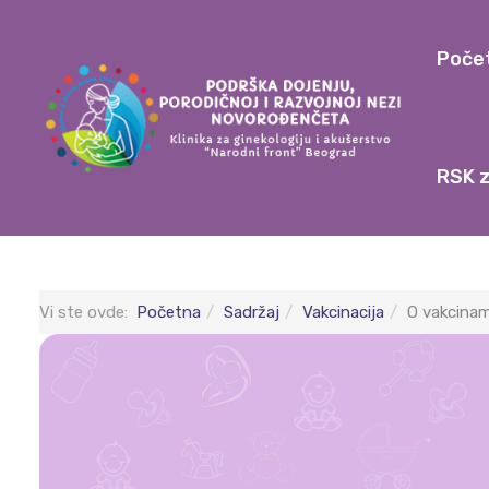
Poče
RSK z
Vi ste ovde:
Početna
Sadržaj
Vakcinacija
O vakcinama