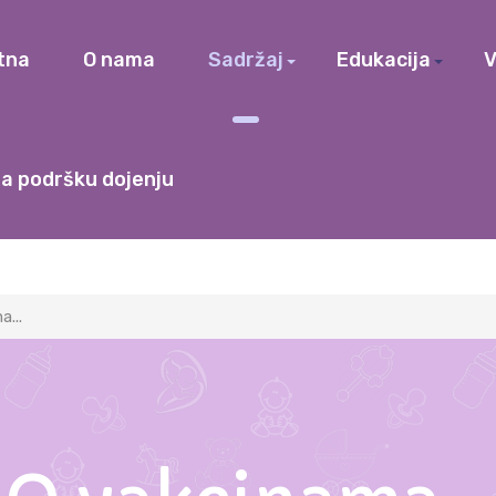
tna
O nama
Sadržaj
Edukacija
V
a podršku dojenju
...