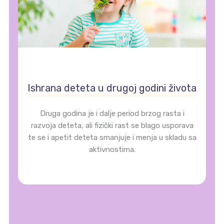
Ishrana deteta u drugoj godini života
Druga godina je i dalje period brzog rasta i
razvoja deteta, ali fizički rast se blago usporava
te se i apetit deteta smanjuje i menja u skladu sa
aktivnostima.