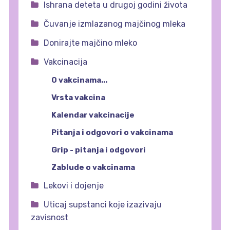
Ishrana deteta u drugoj godini života
Čuvanje izmlazanog majčinog mleka
Donirajte majčino mleko
Vakcinacija
O vakcinama...
Vrsta vakcina
Kalendar vakcinacije
Pitanja i odgovori o vakcinama
Grip - pitanja i odgovori
Zablude o vakcinama
Lekovi i dojenje
Uticaj supstanci koje izazivaju
zavisnost