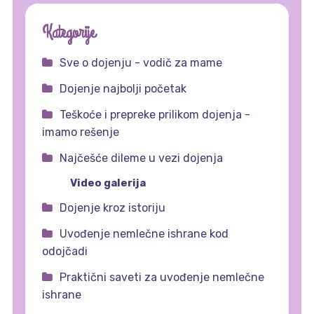
Kategorije
Sve o dojenju - vodič za mame
Dojenje najbolji početak
Teškoće i prepreke prilikom dojenja -
imamo rešenje
Najčešće dileme u vezi dojenja
Video galerija
Dojenje kroz istoriju
Uvođenje nemlečne ishrane kod
odojčadi
Praktični saveti za uvođenje nemlečne
ishrane