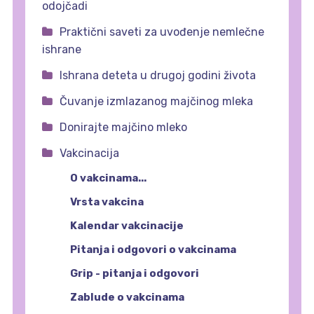
odojčadi
Praktični saveti za uvođenje nemlečne
ishrane
Ishrana deteta u drugoj godini života
Čuvanje izmlazanog majčinog mleka
Donirajte majčino mleko
Vakcinacija
O vakcinama...
Vrsta vakcina
Kalendar vakcinacije
Pitanja i odgovori o vakcinama
Grip - pitanja i odgovori
Zablude o vakcinama