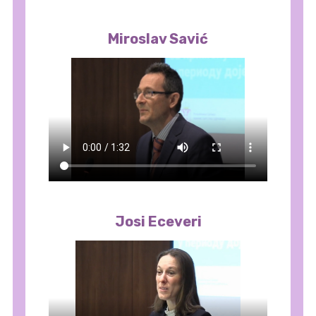
Miroslav Savić
Josi Eceveri