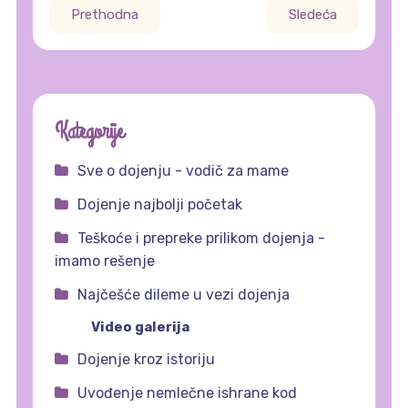
Prethodna
Sledeća
Kategorije
Sve o dojenju - vodič za mame
Dojenje najbolji početak
Teškoće i prepreke prilikom dojenja -
imamo rešenje
Najčešće dileme u vezi dojenja
Video galerija
Dojenje kroz istoriju
Uvođenje nemlečne ishrane kod