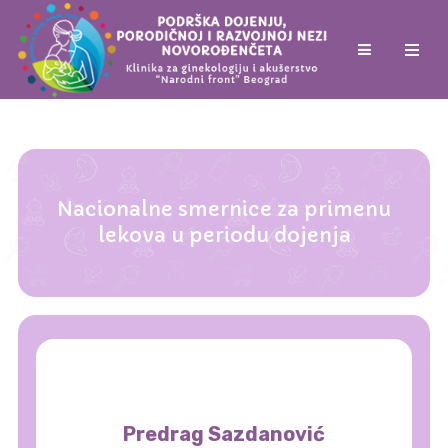
Nacionalne smernice za primenu
lekova u periodu dojenja
Predrag Sazdanović