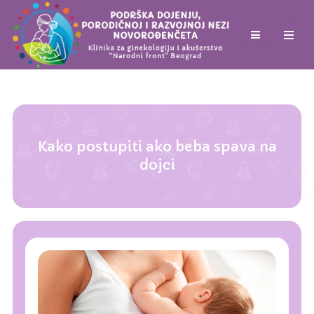
Kako postupiti ako beba spava na
dojci