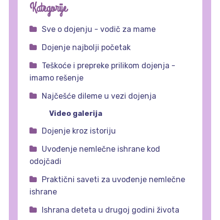
Kategorije
Sve o dojenju - vodič za mame
Dojenje najbolji početak
Teškoće i prepreke prilikom dojenja -
imamo rešenje
Najčešće dileme u vezi dojenja
Video galerija
Dojenje kroz istoriju
Uvođenje nemlečne ishrane kod
odojčadi
Praktični saveti za uvođenje nemlečne
ishrane
Ishrana deteta u drugoj godini života