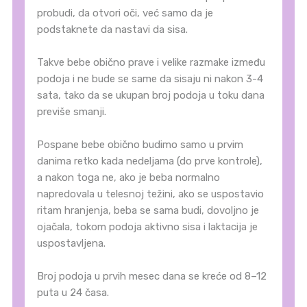
probudi, da otvori oči, već samo da je
podstaknete da nastavi da sisa.
Takve bebe obično prave i velike razmake između
podoja i ne bude se same da sisaju ni nakon 3-4
sata, tako da se ukupan broj podoja u toku dana
previše smanji.
Pospane bebe obično budimo samo u prvim
danima retko kada nedeljama (do prve kontrole),
a nakon toga ne, ako je beba normalno
napredovala u telesnoj težini, ako se uspostavio
ritam hranjenja, beba se sama budi, dovoljno je
ojačala, tokom podoja aktivno sisa i laktacija je
uspostavljena.
Broj podoja u prvih mesec dana se kreće od 8–12
puta u 24 časa.