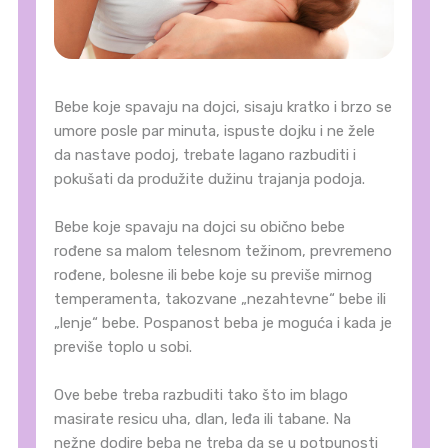
Bebe koje spavaju na dojci, sisaju kratko i brzo se
umore posle par minuta, ispuste dojku i ne žele
da nastave podoj, trebate lagano razbuditi i
pokušati da produžite dužinu trajanja podoja.
Bebe koje spavaju na dojci su obično bebe
rođene sa malom telesnom težinom, prevremeno
rođene, bolesne ili bebe koje su previše mirnog
temperamenta, takozvane „nezahtevne“ bebe ili
„lenje“ bebe. Pospanost beba je moguća i kada je
previše toplo u sobi.
Ove bebe treba razbuditi tako što im blago
masirate resicu uha, dlan, leđa ili tabane. Na
nežne dodire beba ne treba da se u potpunosti