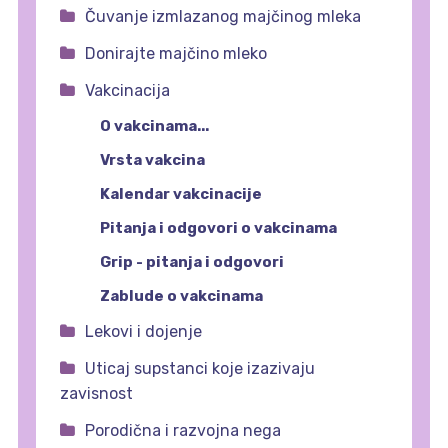
Čuvanje izmlazanog majčinog mleka
Donirajte majčino mleko
Vakcinacija
O vakcinama...
Vrsta vakcina
Kalendar vakcinacije
Pitanja i odgovori o vakcinama
Grip - pitanja i odgovori
Zablude o vakcinama
Lekovi i dojenje
Uticaj supstanci koje izazivaju
zavisnost
Porodična i razvojna nega