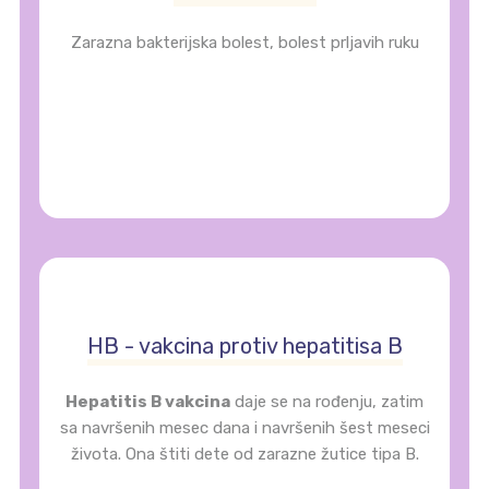
Zarazna bakterijska bolest, bolest prljavih ruku
HB - vakcina protiv hepatitisa B
Hepatitis B vakcina
daje se na rođenju, zatim
sa navršenih mesec dana i navršenih šest meseci
života. Ona štiti dete od zarazne žutice tipa B.