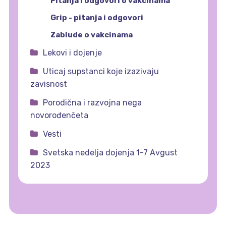
Pitanja i odgovori o vakcinama
Grip - pitanja i odgovori
Zablude o vakcinama
Lekovi i dojenje
Uticaj supstanci koje izazivaju
zavisnost
Porodična i razvojna nega
novorođenčeta
Vesti
Svetska nedelja dojenja 1-7 Avgust
2023