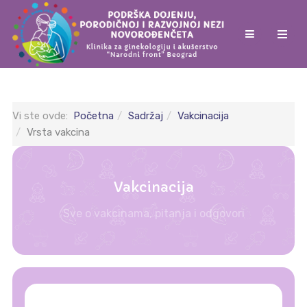
Vi ste ovde:
Početna
Sadržaj
Vakcinacija
Vrsta vakcina
Vakcinacija
Sve o vakcinama, pitanja i odgovori