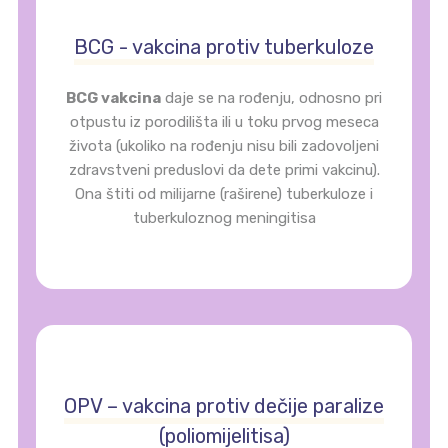
BCG - vakcina protiv tuberkuloze
BCG vakcina
daje se na rođenju, odnosno pri
otpustu iz porodilišta ili u toku prvog meseca
života (ukoliko na rođenju nisu bili zadovoljeni
zdravstveni preduslovi da dete primi vakcinu).
Ona štiti od milijarne (raširene) tuberkuloze i
tuberkuloznog meningitisa
OPV – vakcina protiv dečije paralize
(poliomijelitisa)