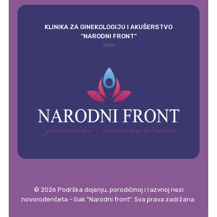
KLINIKA ZA GINEKOLOGIJU I AKUŠERSTVO
"NARODNI FRONT"
© 2026 Podrška dojenju, porodičmoj i razvnoj nezi
novorođenčeta - Gak "Narodni front". Sva prava zadržana.