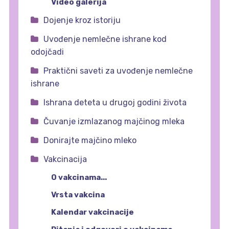
Video galerija
Dojenje kroz istoriju
Uvođenje nemlečne ishrane kod
odojčadi
Praktični saveti za uvođenje nemlečne
ishrane
Ishrana deteta u drugoj godini života
Čuvanje izmlazanog majčinog mleka
Donirajte majčino mleko
Vakcinacija
O vakcinama...
Vrsta vakcina
Kalendar vakcinacije