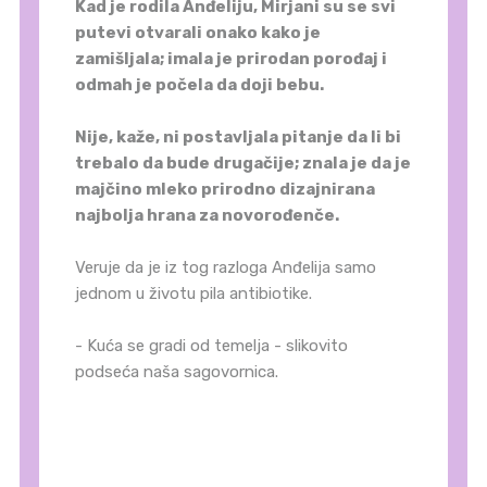
Kad je rodila Anđeliju, Mirjani su se svi
putevi otvarali onako kako je
zamišljala; imala je prirodan porođaj i
odmah je počela da doji bebu.
Nije, kaže, ni postavljala pitanje da li bi
trebalo da bude drugačije; znala je da je
majčino mleko prirodno dizajnirana
najbolja hrana za novorođenče.
Veruje da je iz tog razloga Anđelija samo
jednom u životu pila antibiotike.
- Kuća se gradi od temelja - slikovito
podseća naša sagovornica.