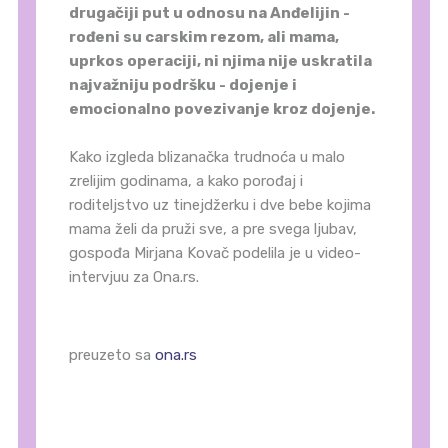
drugačiji put u odnosu na Anđelijin -
rođeni su carskim rezom, ali mama,
uprkos operaciji, ni njima nije uskratila
najvažniju podršku - dojenje i
emocionalno povezivanje kroz dojenje.
Kako izgleda blizanačka trudnoća u malo
zrelijim godinama, a kako porođaj i
roditeljstvo uz tinejdžerku i dve bebe kojima
mama želi da pruži sve, a pre svega ljubav,
gospođa Mirjana Kovač podelila je u video-
intervjuu za Ona.rs.
preuzeto sa
ona.rs