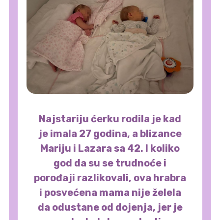
Najstariju ćerku rodila je kad
je imala 27 godina, a blizance
Mariju i Lazara sa 42. I koliko
god da su se trudnoće i
porođaji razlikovali, ova hrabra
i posvećena mama nije želela
da odustane od dojenja, jer je