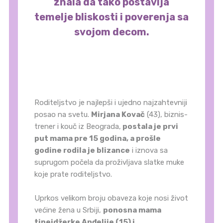
znala da tako postavlja
temelje bliskosti i poverenja sa
svojom decom.
Roditeljstvo je najlepši i ujedno najzahtevniji
posao na svetu.
Mirjana Kovač
(43), biznis-
trener i kouč iz Beograda,
postala je prvi
put mama pre 15 godina, a prošle
godine rodila je blizance
i iznova sa
suprugom počela da proživljava slatke muke
koje prate roditeljstvo.
Uprkos velikom broju obaveza koje nosi život
većine žena u Srbiji,
ponosna mama
tinejdžerke Anđelije (15) i