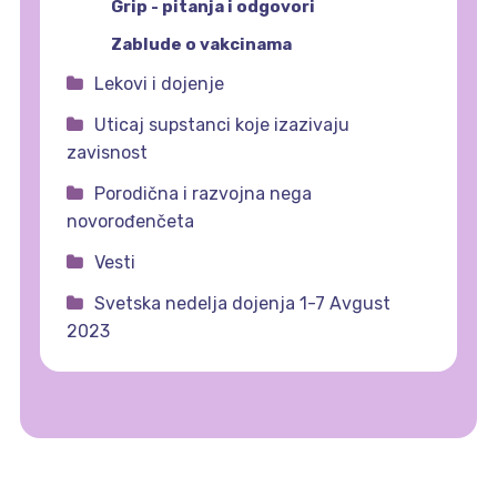
Grip - pitanja i odgovori
Zablude o vakcinama
Lekovi i dojenje
Uticaj supstanci koje izazivaju
zavisnost
Porodična i razvojna nega
novorođenčeta
Vesti
Svetska nedelja dojenja 1-7 Avgust
2023