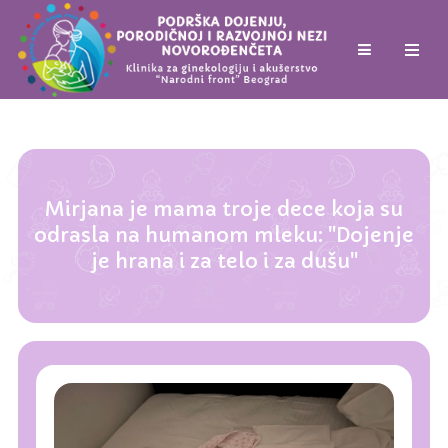
Mirjana je mama troje dece koja su
odrasla na humanom mleku: "Dojenje
je hrana i za telo i za dušu"