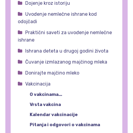
Dojenje kroz istoriju
Uvođenje nemlečne ishrane kod
odojčadi
Praktični saveti za uvođenje nemlečne
ishrane
Ishrana deteta u drugoj godini života
Čuvanje izmlazanog majčinog mleka
Donirajte majčino mleko
Vakcinacija
O vakcinama...
Vrsta vakcina
Kalendar vakcinacije
Pitanja i odgovori o vakcinama