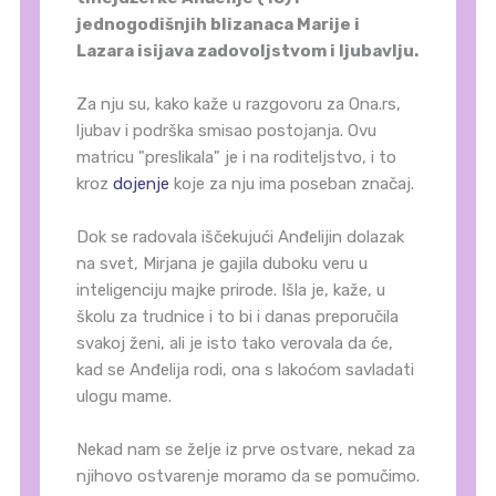
jednogodišnjih blizanaca Marije i
Lazara isijava zadovoljstvom i ljubavlju.
Za nju su, kako kaže u razgovoru za Ona.rs,
ljubav i podrška smisao postojanja. Ovu
matricu "preslikala" je i na roditeljstvo, i to
kroz
dojenje
koje za nju ima poseban značaj.
Dok se radovala iščekujući Anđelijin dolazak
na svet, Mirjana je gajila duboku veru u
inteligenciju majke prirode. Išla je, kaže, u
školu za trudnice i to bi i danas preporučila
svakoj ženi, ali je isto tako verovala da će,
kad se Anđelija rodi, ona s lakoćom savladati
ulogu mame.
Nekad nam se želje iz prve ostvare, nekad za
njihovo ostvarenje moramo da se pomučimo.