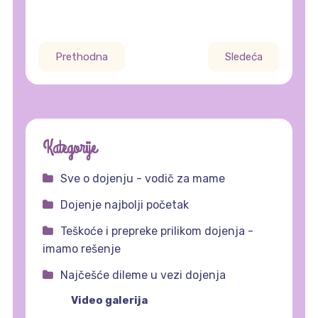
Prethodna
Sledeća
Kategorije
Sve o dojenju - vodič za mame
Dojenje najbolji početak
Teškoće i prepreke prilikom dojenja -
imamo rešenje
Najčešće dileme u vezi dojenja
Video galerija